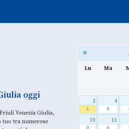
Lu
Ma
Giulia oggi
3
4
1
0
Friuli Venezia Giulia,
10
11
so tuo tra numerose
0
0