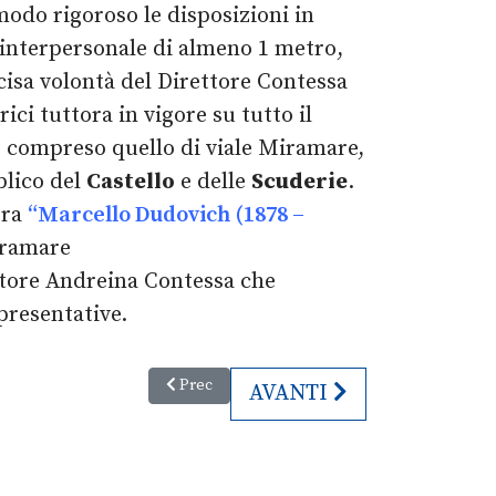
 modo rigoroso le disposizioni in
 interpersonale di almeno 1 metro,
cisa volontà del Direttore Contessa
ci tuttora in vigore su tutto il
co, compreso quello di viale Miramare,
blico del
Castello
e delle
Scuderie
.
tra
“Marcello Dudovich (1878 –
Miramare
ettore Andreina Contessa che
presentative.
Articolo precedente: Passeggiata sul Kolovrat
Prec
ARTICOLO SUCCESSIVO:
AVANTI