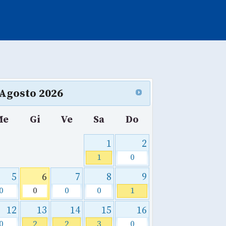
Agosto
2026
Me
Gi
Ve
Sa
Do
1
2
1
0
5
6
7
8
9
0
0
0
0
1
12
13
14
15
16
0
2
2
3
0