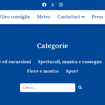
Giro consiglia
Meteo
Contattaci
Press
Categorie
e ed escursioni
Spettacoli, musica e rassegne
Fiere e mostre
Sport
Cerca
Type 2 or more characters for results.