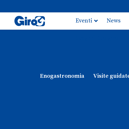
Eventi
News
Scegli il tuo giro
Enogastronomia
Visite guidat