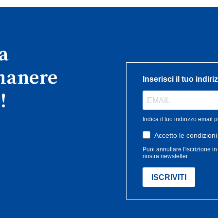
ra
imanere
!