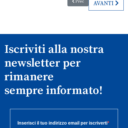
Articolo precedente: Fondazione
Prec
ARTICOLO SU
AVANTI
Iscriviti alla nostra
newsletter per
rimanere
sempre informato!