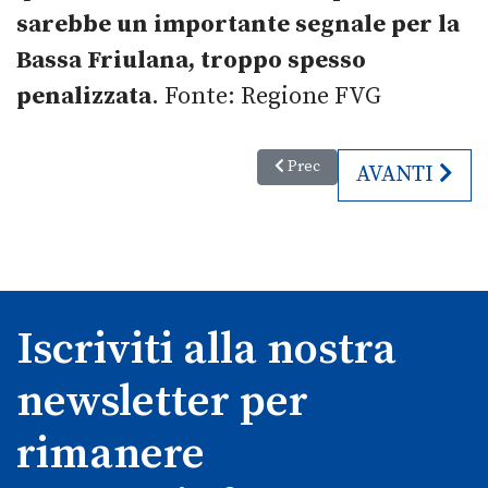
sarebbe un importante segnale per la
Bassa Friulana, troppo spesso
penalizzata
. Fonte: Regione FVG
Articolo precedente: "Io Vado a
Prec
ARTICOLO SU
AVANTI
Iscriviti alla nostra
newsletter per
rimanere