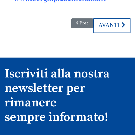
Articolo precedente: Borghi Sw
Prec
ARTICOLO SU
AVANTI
Iscriviti alla nostra
newsletter per
rimanere
sempre informato!