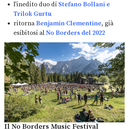
l'inedito duo di
Stefano Bollani e
Trilok Gurtu
ritorna
Benjamin Clementine
, già
esibitosi al
No Borders del 2022
Il No Borders Music Festival