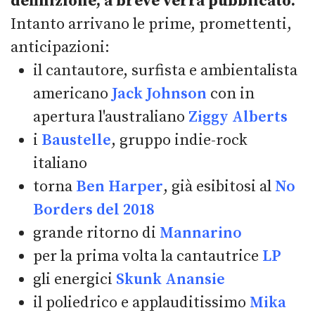
definizione, a breve verrà pubblicato.
Intanto arrivano le prime, promettenti,
anticipazioni:
il cantautore, surfista e ambientalista
americano
Jack Johnson
con in
apertura l'australiano
Ziggy Alberts
i
Baustelle
, gruppo indie-rock
italiano
torna
Ben Harper
, già esibitosi al
No
Borders del 2018
grande ritorno di
Mannarino
per la prima volta la cantautrice
LP
gli energici
Skunk Anansie
il poliedrico e applauditissimo
Mika