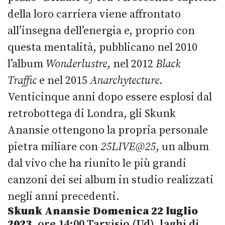
della loro carriera viene affrontato
all’insegna dell’energia e, proprio con
questa mentalità, pubblicano nel 2010
l’album
Wonderlustre
, nel 2012
Black
Traffic
e nel 2015
Anarchytecture
.
Venticinque anni dopo essere esplosi dal
retrobottega di Londra, gli Skunk
Anansie ottengono la propria personale
pietra miliare con
25LIVE@25
, un album
dal vivo che ha riunito le più grandi
canzoni dei sei album in studio realizzati
negli anni precedenti.
Skunk Anansie
Domenica 22 luglio
2023,
ore 14:00 Tarvisio (Ud), laghi di