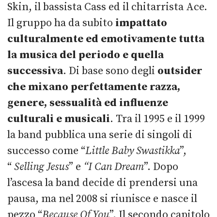
Skin, il bassista Cass ed il chitarrista Ace.
Il gruppo ha da subito
impattato
culturalmente ed emotivamente tutta
la musica del periodo e quella
successiva
. Di base sono degli
outsider
che mixano perfettamente razza,
genere, sessualità ed influenze
culturali e musicali
. Tra il 1995 e il 1999
la band pubblica una serie di singoli di
successo come “
Little Baby Swastikka
”,
“
Selling Jesus
” e
“I Can Dream
”. Dopo
l’ascesa la band decide di prendersi una
pausa, ma nel 2008 si riunisce e nasce il
pezzo “
Because Of You
”. Il secondo capitolo