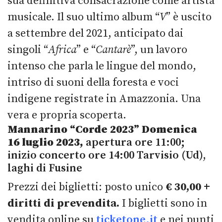
sua definitiva consacrazione come artista
musicale. Il suo ultimo album “
V
” è uscito
a settembre del 2021, anticipato dai
singoli “
Africa
” e “
Cantarè
”, un lavoro
intenso che parla le lingue del mondo,
intriso di suoni della foresta e voci
indigene registrate in Amazzonia. Una
vera e propria scoperta.
Mannarino
“Corde 2023” Domenica
16 luglio 2023,
apertura ore 11:00;
inizio concerto ore 14:00 Tarvisio (Ud),
laghi di Fusine
Prezzi dei biglietti: posto unico
€ 30,00
+
diritti di prevendita.
I biglietti sono in
vendita online su
ticketone.it
e nei punti