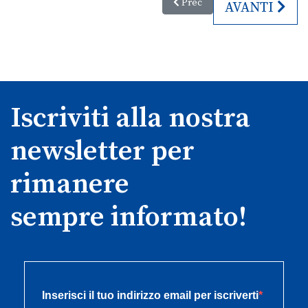
Articolo precedente: Msc Seash
Prec
ARTICOLO SU
AVANTI
Iscriviti alla nostra
newsletter per
rimanere
sempre informato!