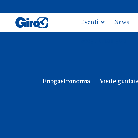
Eventi
News
Scegli il tuo giro
Enogastronomia
Visite guidat