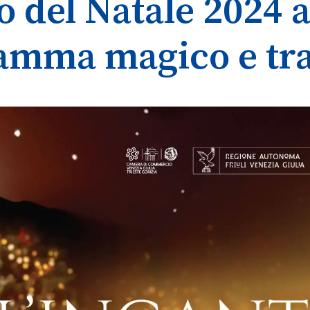
o del Natale 2024 
amma magico e tra