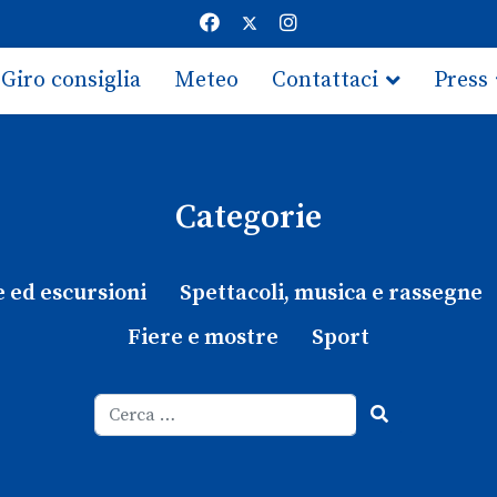
Giro consiglia
Meteo
Contattaci
Press
Categorie
e ed escursioni
Spettacoli, musica e rassegne
Fiere e mostre
Sport
Cerca
Type 2 or more characters for results.