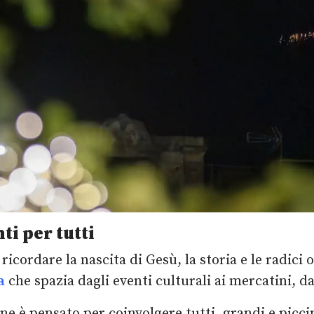
ti per tutti
icordare la nascita di Gesù, la storia e le radici 
a
che spazia dagli eventi culturali ai mercatini, dai
ne è pensato per coinvolgere tutti, grandi e picc