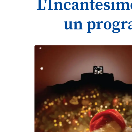
L'Incantesim
un progr