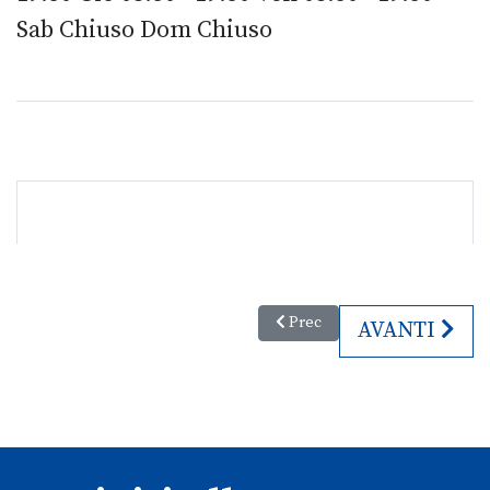
Sab Chiuso Dom Chiuso
Articolo precedente: Le mostre 
Prec
ARTICOLO S
AVANTI