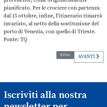
precedente, come originariamente
pianificato. Per le crociere con partenza
dal 15 ottobre, infine, l’itinerario rimarrà
invariato, al netto della sostituzione del
porto di Venezia, con quello di Trieste.
Fonte: TQ
Articolo precedente: Mare sem
Prec
ARTICOLO SU
AVANTI
Iscriviti alla nostra
newsletter per