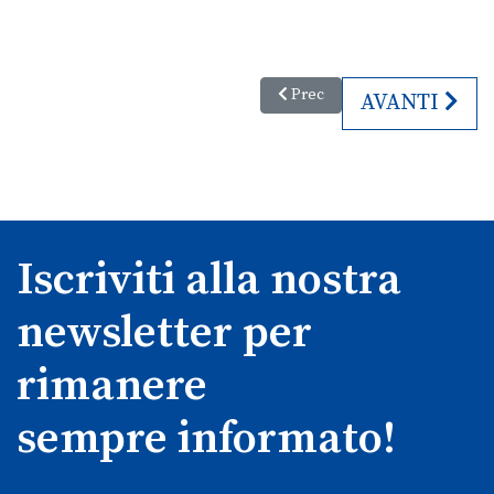
Articolo precedente: Pane, stor
Prec
ARTICOLO SU
AVANTI
Iscriviti alla nostra
newsletter per
rimanere
sempre informato!