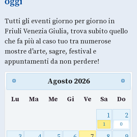
oggi
Tutti gli eventi giorno per giorno in
Friuli Venezia Giulia, trova subito quello
che fa più al caso tuo tra numerose
mostre d’arte, sagre, festival e
appuntamenti da non perdere!
Agosto
2026
Lu
Ma
Me
Gi
Ve
Sa
Do
1
2
1
0
3
4
5
6
7
8
9