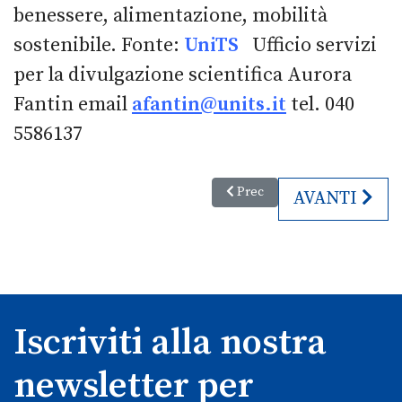
benessere, alimentazione, mobilità
sostenibile. Fonte:
UniTS
Ufficio servizi
per la divulgazione scientifica Aurora
Fantin email
afantin@units.it
tel. 040
5586137
Articolo precedente: Italia: da
Prec
ARTICOLO SU
AVANTI
Iscriviti alla nostra
newsletter per