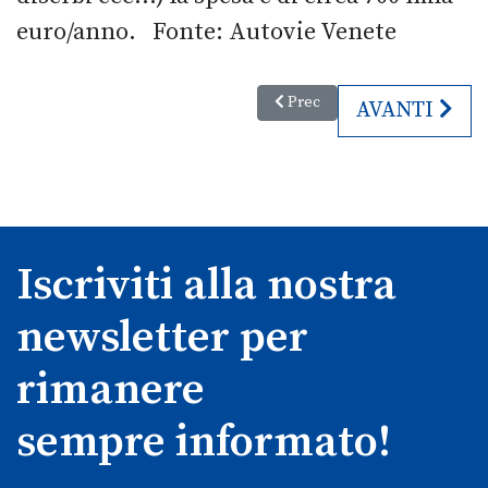
euro/anno. Fonte: Autovie Venete
Articolo precedente: Ciclovia T
Prec
ARTICOLO SU
AVANTI
Iscriviti alla nostra
newsletter per
rimanere
sempre informato!