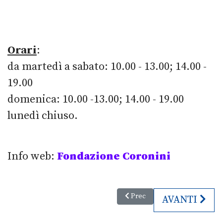
Orari
:
da martedì a sabato: 10.00 - 13.00; 14.00 -
19.00
domenica: 10.00 -13.00; 14.00 - 19.00
lunedì chiuso.
Info web:
Fondazione Coronini
Articolo precedente: ZOW - da
Prec
ARTICOLO SU
AVANTI