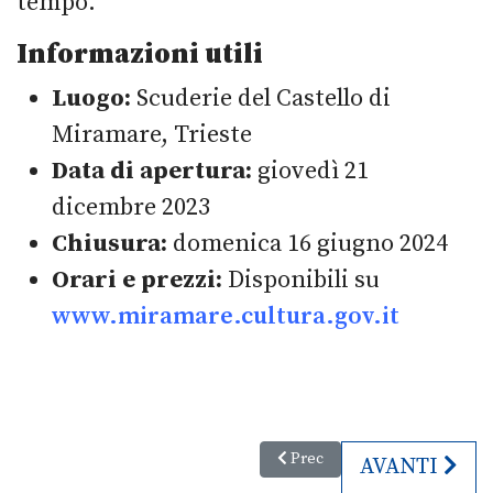
tempo.
Informazioni utili
Luogo:
Scuderie del Castello di
Miramare, Trieste
Data di apertura:
giovedì 21
dicembre 2023
Chiusura:
domenica 16 giugno 2024
Orari e prezzi:
Disponibili su
www.miramare.cultura.gov.it
Articolo precedente: Domenica 
Prec
ARTICOLO SU
AVANTI