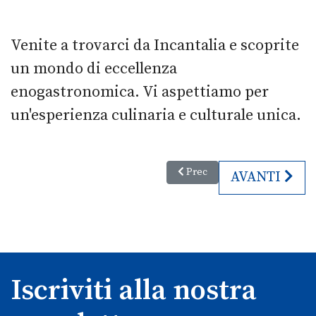
Venite a trovarci da Incantalia e scoprite
un mondo di eccellenza
enogastronomica. Vi aspettiamo per
un'esperienza culinaria e culturale unica.
Articolo precedente: Active Tour
Prec
ARTICOLO S
AVANTI
Iscriviti alla nostra