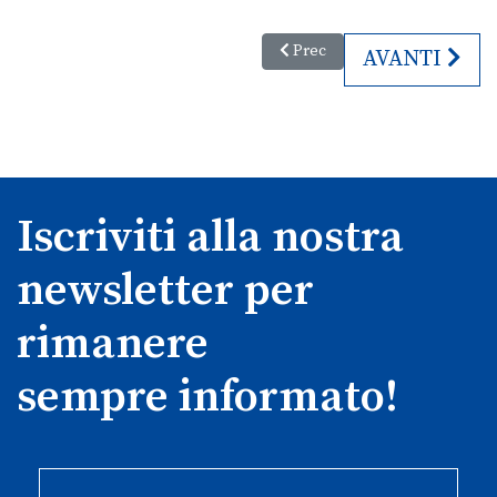
Articolo precedente: Palmanov
Prec
ARTICOLO S
AVANTI
Iscriviti alla nostra
newsletter per
rimanere
sempre informato!