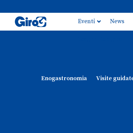
Eventi
News
Scegli il tuo giro
Enogastronomia
Visite guidat