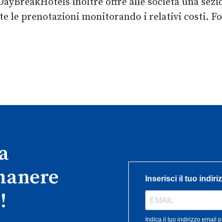
ayBreakHotels inoltre offre alle società una sezio
utte le prenotazioni monitorando i relativi costi.
ra
imanere
!