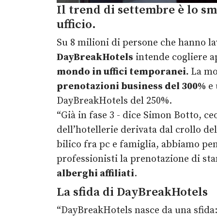
Il trend di settembre è lo s
ufficio.
Su 8 milioni di persone che hanno l
DayBreakHotels
intende cogliere a
mondo in uffici temporanei.
La mos
prenotazioni business del 300%
e 
DayBreakHotels del 250%.
“Già in fase 3 - dice Simon Botto, c
dell’hotellerie derivata dal crollo d
bilico fra pc e famiglia, abbiamo pen
professionisti la prenotazione di st
alberghi affiliati
.
La sfida di DayBreakHotels
“DayBreakHotels nasce da una sfida: 