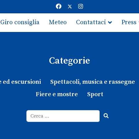
Giro consiglia
Meteo
Contattaci
Press
Categorie
e ed escursioni
Spettacoli, musica e rassegne
Fiere e mostre
Sport
Cerca
Type 2 or more characters for results.