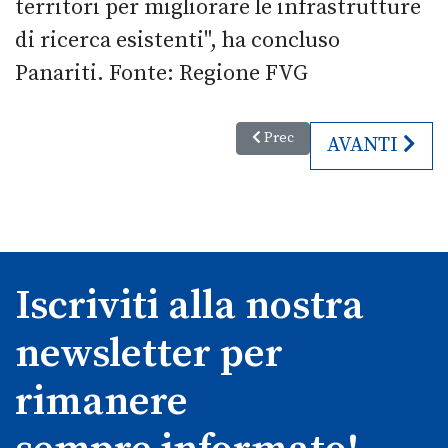
territori per migliorare le infrastrutture
di ricerca esistenti", ha concluso
Panariti. Fonte: Regione FVG
Articolo precedente: Nuove Te
Prec
ARTICOLO SU
AVANTI
Iscriviti alla nostra
newsletter per
rimanere