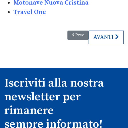
Motonave Nuova Cristina
Travel One
Articolo precedente: Brezza sul
Prec
ARTICOLO S
AVANTI
Iscriviti alla nostra
newsletter per
rimanere
sempre informato!