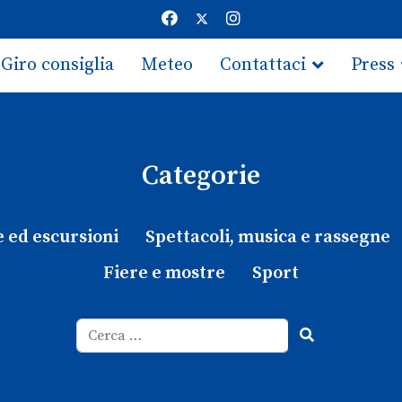
Giro consiglia
Meteo
Contattaci
Press
Categorie
e ed escursioni
Spettacoli, musica e rassegne
Fiere e mostre
Sport
Cerca
Type 2 or more characters for results.