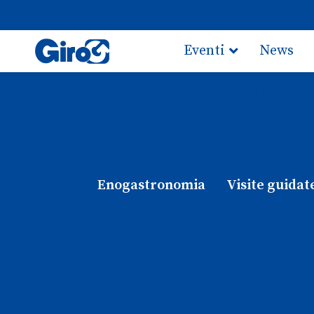
Eventi
News
Scegli il tuo giro
Enogastronomia
Visite guidat