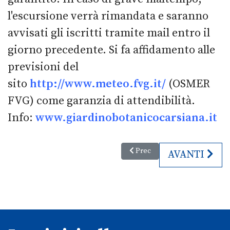
l'escursione verrà rimandata e saranno
avvisati gli iscritti tramite mail entro il
giorno precedente. Si fa affidamento alle
previsioni del
sito
http://www.meteo.fvg.it/
(OSMER
FVG) come garanzia di attendibilità.
Info:
www.giardinobotanicocarsiana.it
Articolo precedente: Gorizia Nas
Prec
ARTICOLO S
AVANTI