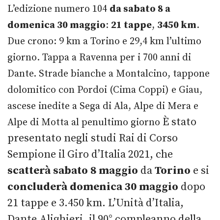
L’edizione numero 104
da sabato 8 a
domenica 30 maggio
:
21 tappe
,
3450 km
.
Due crono: 9 km a Torino e 29,4 km l’ultimo
giorno. Tappa a Ravenna per i 700 anni di
Dante. Strade bianche a Montalcino, tappone
dolomitico con Pordoi (Cima Coppi) e Giau,
ascese inedite a Sega di Ala, Alpe di Mera e
È stato
Alpe di Motta al penultimo giorno
presentato negli studi Rai di Corso
Sempione il Giro d’Italia 2021, che
scatterà sabato 8 maggio
da
Torino
e si
concluderà
domenica 30 maggio
dopo
21 tappe e 3.450 km. L’Unità d’Italia,
Dante Alighieri, il 90° compleanno della