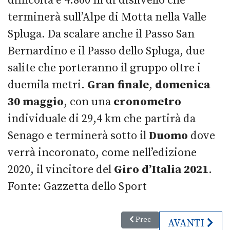
difficoltà e 4.800 m di dislivello che
terminerà sull’Alpe di Motta nella Valle
Spluga. Da scalare anche il Passo San
Bernardino e il Passo dello Spluga, due
salite che porteranno il gruppo oltre i
duemila metri.
Gran finale
,
domenica
30 maggio
, con una
cronometro
individuale di 29,4 km che partirà da
Senago e terminerà sotto il
Duomo
dove
verrà incoronato, come nell’edizione
2020, il vincitore del
Giro d’Italia 2021
.
Fonte: Gazzetta dello Sport
Articolo precedente: Luna Rossa
Prec
ARTICOLO SU
AVANTI