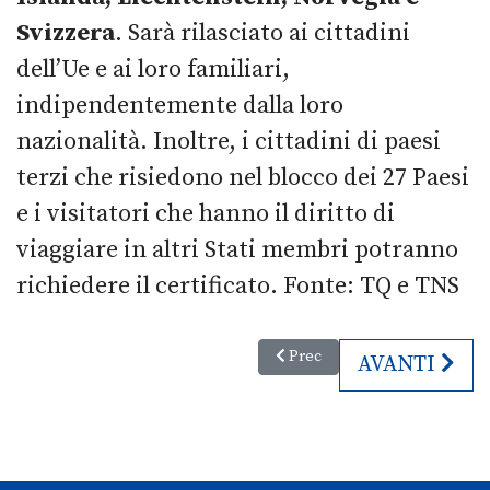
Svizzera
. Sarà rilasciato ai cittadini
dell’Ue e ai loro familiari,
indipendentemente dalla loro
nazionalità. Inoltre, i cittadini di paesi
terzi che risiedono nel blocco dei 27 Paesi
e i visitatori che hanno il diritto di
viaggiare in altri Stati membri potranno
richiedere il certificato. Fonte: TQ e TNS
Articolo precedente: Il rilanci
Prec
ARTICOLO S
AVANTI