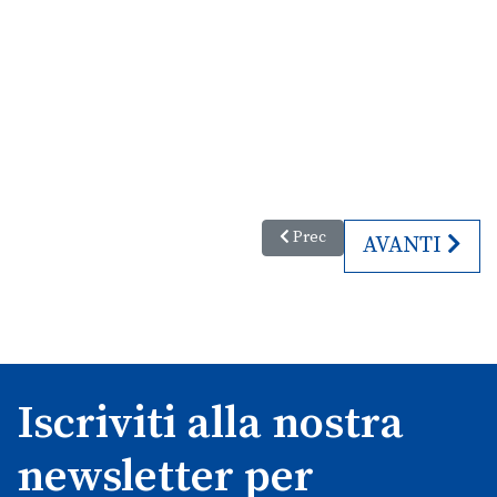
Articolo precedente: A Trieste
Prec
ARTICOLO S
AVANTI
Iscriviti alla nostra
newsletter per