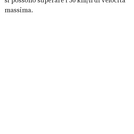
si possono superare i 50 km/h di velocità
massima.