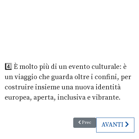
4️⃣ È molto più di un evento culturale: è
un viaggio che guarda oltre i confini, per
costruire insieme una nuova identità
europea, aperta, inclusiva e vibrante.
Articolo precedente: M'Illumin
Prec
ARTICOLO S
AVANTI