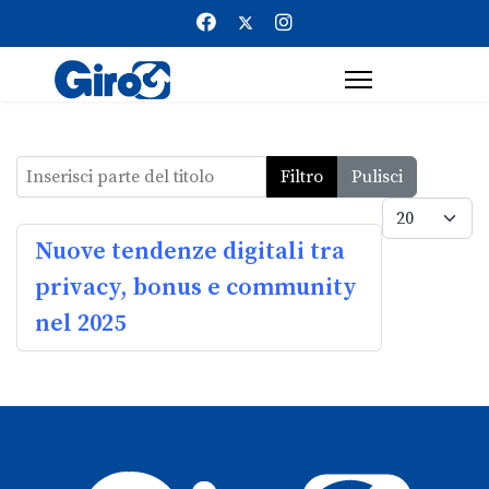
Inserisci parte del titolo
Filtro
Pulisci
Visualizz
Nuove tendenze digitali tra
privacy, bonus e community
nel 2025