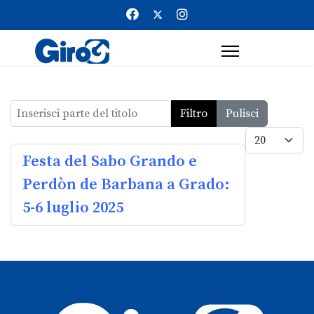
Inserisci parte del titolo
Filtro
Pulisci
Visualizz
Festa del Sabo Grando e
Perdòn de Barbana a Grado:
5-6 luglio 2025