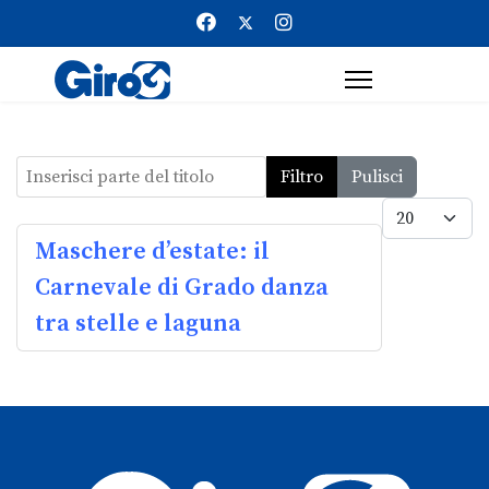
Inserisci parte del titolo
Filtro
Pulisci
Visualizz
Maschere d’estate: il
Carnevale di Grado danza
tra stelle e laguna