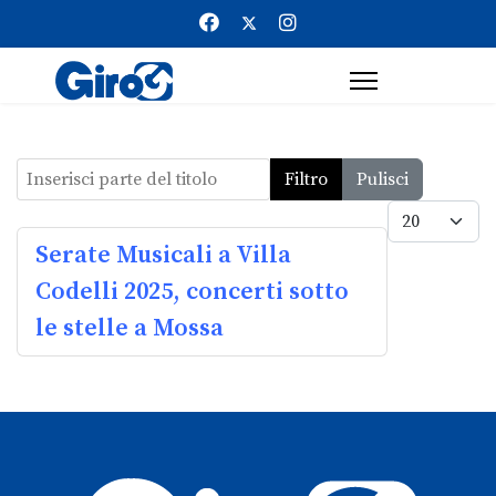
Inserisci parte del titolo
Filtro
Pulisci
Visualizz
Serate Musicali a Villa
Codelli 2025, concerti sotto
le stelle a Mossa