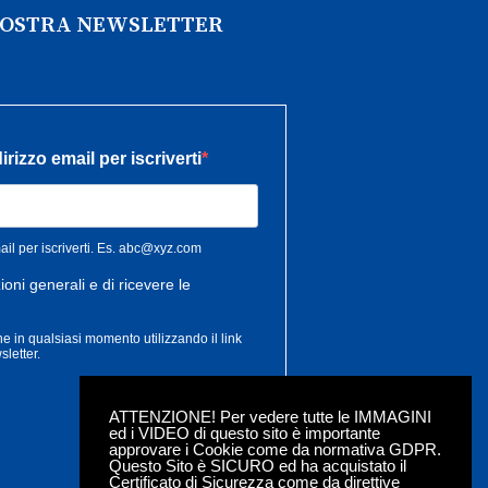
 NOSTRA NEWSLETTER
ATTENZIONE! Per vedere tutte le IMMAGINI
ed i VIDEO di questo sito è importante
approvare i Cookie come da normativa GDPR.
Questo Sito è SICURO ed ha acquistato il
Certificato di Sicurezza come da direttive