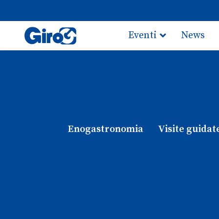
Eventi
News
Scegli il tuo giro
Enogastronomia
Visite guidat