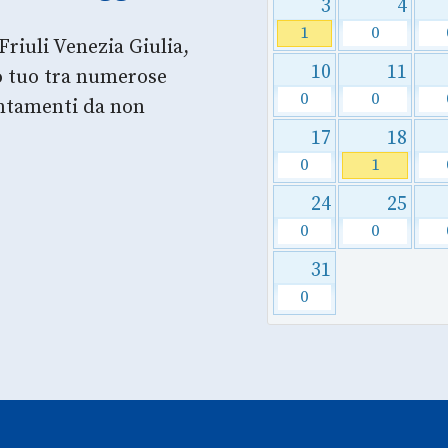
3
4
1
0
Friuli Venezia Giulia,
10
11
so tuo tra numerose
0
0
untamenti da non
17
18
0
1
24
25
0
0
31
0