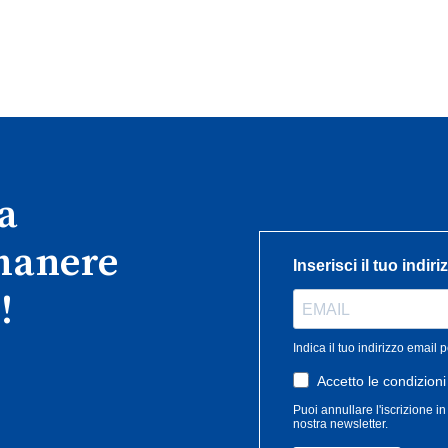
ra
imanere
!