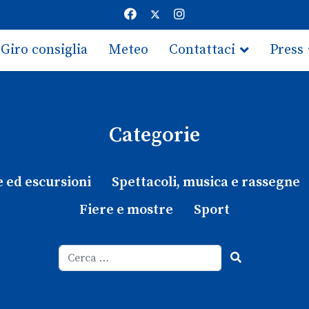
Giro consiglia
Meteo
Contattaci
Press
Categorie
e ed escursioni
Spettacoli, musica e rassegne
Fiere e mostre
Sport
Cerca
Type 2 or more characters for results.