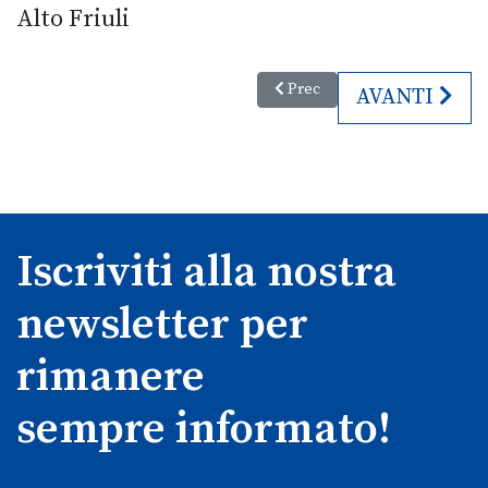
Alto Friuli
Articolo precedente: Il mese d
Prec
ARTICOLO S
AVANTI
Iscriviti alla nostra
newsletter per
rimanere
sempre informato!