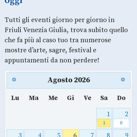
oggi
Tutti gli eventi giorno per giorno in
Friuli Venezia Giulia, trova subito quello
che fa più al caso tuo tra numerose
mostre d’arte, sagre, festival e
appuntamenti da non perdere!
Agosto
2026
Lu
Ma
Me
Gi
Ve
Sa
Do
1
2
1
0
3
4
5
6
7
8
9