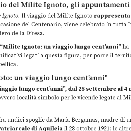
io del Milite Ignoto, gli appuntamenti
e Ignoto.
Il viaggio del Milite Ignoto
rappresenta
ccasione del Centenario, viene celebrato in tutta 
ero della Difesa.
“Milite Ignoto: un viaggio lungo cent’anni”
ha 
nificativi legati a questa figura, per porre il terri
bellica.
noto: un viaggio lungo cent’anni"
iaggio lungo cent’anni”, da
l 25 settembre al 4
ovvero località simbolo per le vicende legate al Mi
 fra undici spoglie da Maria Bergamas, madre di un
atriarcale di Aquileia
il 28 ottobre 1921: le altr