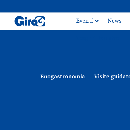
Eventi
News
Scegli il tuo giro
Enogastronomia
Visite guidat