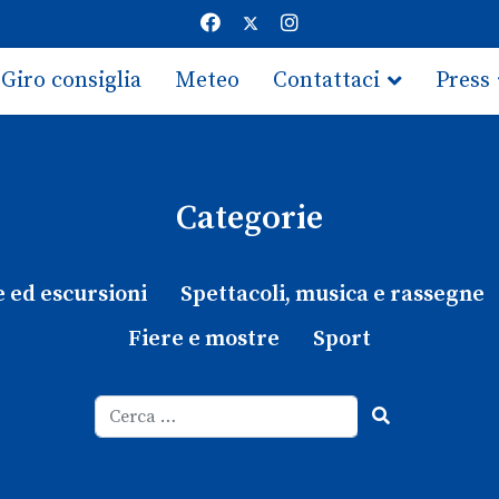
Giro consiglia
Meteo
Contattaci
Press
Categorie
e ed escursioni
Spettacoli, musica e rassegne
Fiere e mostre
Sport
Cerca
Type 2 or more characters for results.