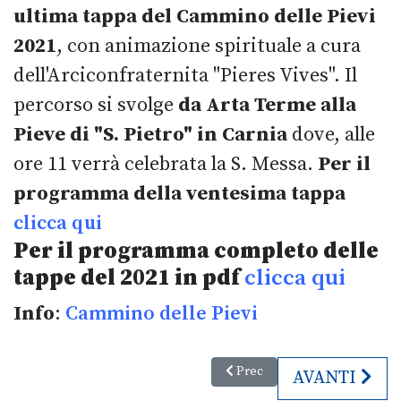
ultima tappa del Cammino delle Pievi
2021
, con animazione spirituale a cura
dell'Arciconfraternita "Pieres Vives". Il
percorso si svolge
da Arta Terme alla
Pieve di "S. Pietro" in Carnia
dove, alle
ore 11 verrà celebrata la S. Messa.
Per il
programma della ventesima tappa
clicca qui
Per il programma completo delle
tappe del 2021 in pdf
clicca qui
Info
:
Cammino delle Pievi
Articolo precedente: Di nuovo vis
Prec
ARTICOLO S
AVANTI