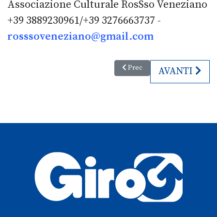
Associazione Culturale RosSso Veneziano
+39 3889230961/+39 3276663737 -
rosssoveneziano@gmail.com
Articolo precedente: De Andrè 
Prec
ARTICOLO S
AVANTI