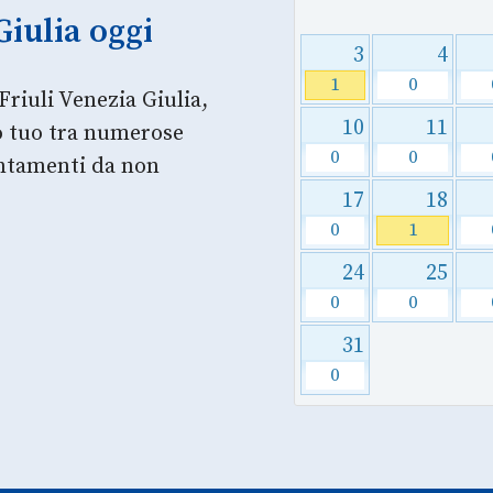
Giulia oggi
3
4
1
0
Friuli Venezia Giulia,
10
11
so tuo tra numerose
0
0
untamenti da non
17
18
0
1
24
25
0
0
31
0