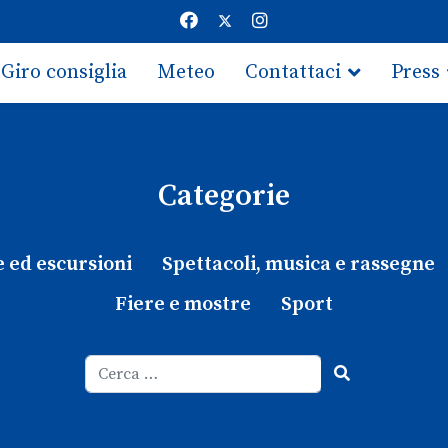
Giro consiglia
Meteo
Contattaci
Press
Categorie
e ed escursioni
Spettacoli, musica e rassegne
Fiere e mostre
Sport
Cerca
Type 2 or more characters for results.