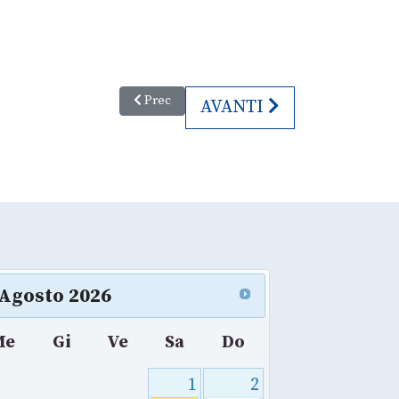
Articolo precedente: Mauro Bike
Prec
ARTICOLO SUCCESSIVO
AVANTI
Agosto
2026
Me
Gi
Ve
Sa
Do
1
2