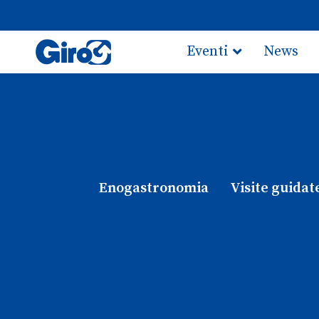
Eventi
News
Scegli il tuo giro
Enogastronomia
Visite guidat