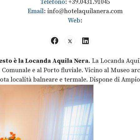
Telefono
:
+39.0431.91045
Email
:
info@hotelaquilanera.com
Web
:
uesto è la Locanda Aquila Nera.
La Locanda Aquila
Comunale e al Porto fluviale. Vicino al Museo arch
nota località balneare e termale. Dispone di Amp