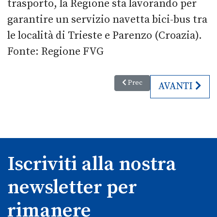
trasporto, la Regione sta lavorando per
garantire un servizio navetta bici-bus tra
le località di Trieste e Parenzo (Croazia).
Fonte: Regione FVG
Articolo precedente: Giro d'Ital
Prec
ARTICOLO S
AVANTI
Iscriviti alla nostra
newsletter per
rimanere