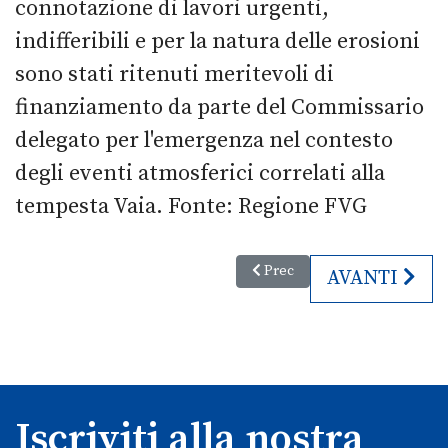
connotazione di lavori urgenti,
indifferibili e per la natura delle erosioni
sono stati ritenuti meritevoli di
finanziamento da parte del Commissario
delegato per l'emergenza nel contesto
degli eventi atmosferici correlati alla
tempesta Vaia. Fonte: Regione FVG
Articolo precedente: Il FVG si 
Prec
ARTICOLO SU
AVANTI
Iscriviti alla nostra