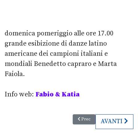
domenica pomeriggio alle ore 17.00
grande esibizione di danze latino
americane dei campioni italiani e
mondiali Benedetto capraro e Marta
Faiola.
Info web:
Fabio & Katia
Articolo precedente: Arsenico e 
Prec
ARTICOLO SU
AVANTI