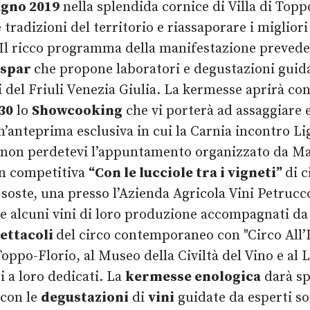
ugno 2019
nella splendida cornice di Villa di Topp
 tradizioni del territorio e riassaporare i miglior
a. Il ricco programma della manifestazione prevede
espar
che propone laboratori e degustazioni guida
ci del Friuli Venezia Giulia. La kermesse aprirà co
.30
lo
Showcooking
che vi porterà ad assaggiare 
Un’anteprima esclusiva in cui la Carnia incontro 
non perdetevi l’appuntamento organizzato da Mar
n competitiva
“Con le lucciole tra i vigneti”
di 
soste, una presso l’Azienda Agricola Vini Petrucco
e alcuni vini di loro produzione accompagnati da
ettacoli
del circo contemporaneo con "Circo All’In
 Toppo-Florio, al Museo della Civiltà del Vino e al 
i a loro dedicati. La
kermesse enologica
darà spa
 con le
degustazioni
di
vini
guidate da esperti s