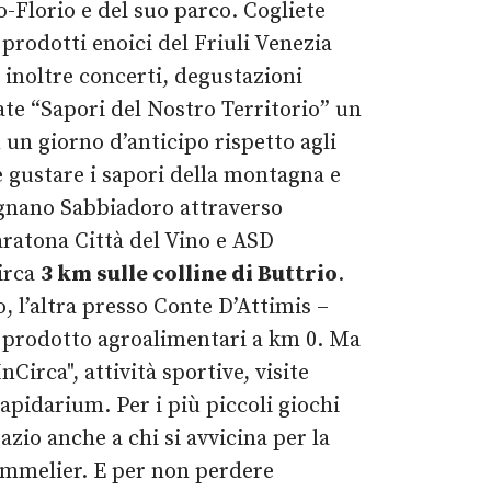
o-Florio e del suo parco. Cogliete
i prodotti enoici del Friuli Venezia
 inoltre concerti, degustazioni
te “Sapori del Nostro Territorio” un
n un giorno d’anticipo rispetto agli
e gustare i sapori della montagna e
Lignano Sabbiadoro attraverso
atona Città del Vino e ASD
circa
3 km sulle colline di Buttrio
.
, l’altra presso Conte D’Attimis –
 prodotto agroalimentari a km 0. Ma
Circa", attività sportive, visite
Lapidarium. Per i più piccoli giochi
zio anche a chi si avvicina per la
ommelier. E per non perdere