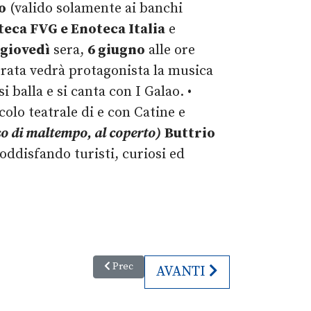
o
(valido solamente ai banchi
teca FVG e Enoteca Italia
e
giovedì
sera,
6 giugno
alle ore
serata vedrà protagonista la musica
 balla e si canta con I Galao. •
colo teatrale di e con Catine e
aso di maltempo, al coperto)
Buttrio
oddisfando turisti, curiosi ed
Articolo precedente: 7. Settimana del Pianeta Te
Prec
ARTICOLO SUCCESSIVO:
AVANTI