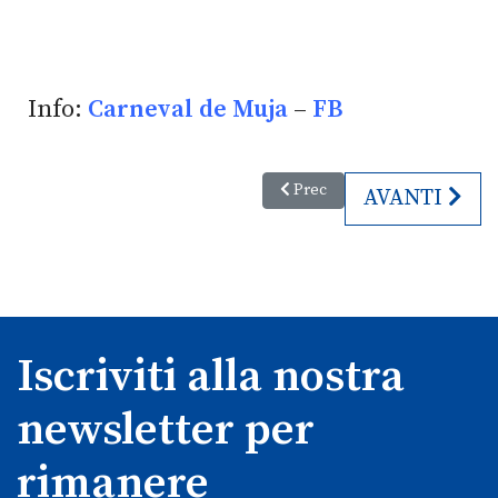
Info:
Carneval de Muja
–
FB
Articolo precedente: Carnevale
Prec
ARTICOLO S
AVANTI
Iscriviti alla nostra
newsletter per
rimanere