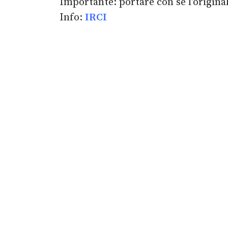
Importante: portare con sé l'origin
Info:
IRCI