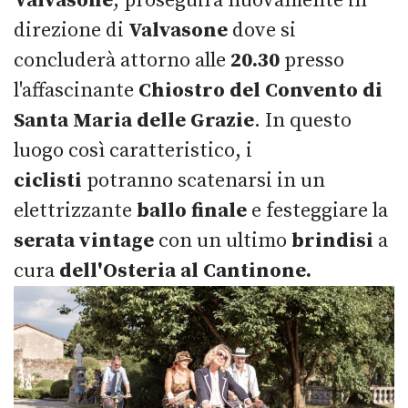
Valvasone
, proseguirà nuovamente in
direzione di
Valvasone
dove si
concluderà attorno alle
20.30
presso
l'affascinante
Chiostro del Convento di
Santa Maria delle Grazie
. In questo
luogo così caratteristico, i
ciclisti
potranno scatenarsi in un
elettrizzante
ballo finale
e festeggiare la
serata vintage
con un ultimo
brindisi
a
cura
dell'Osteria al Cantinone.