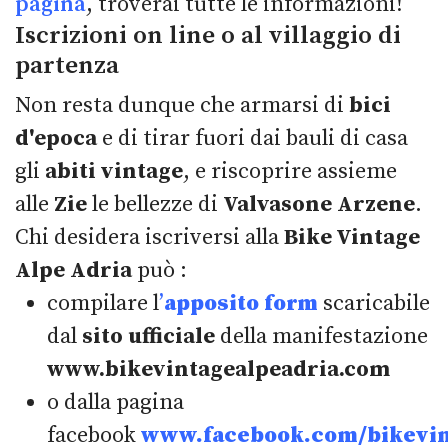
pagina
, troverai tutte le informazioni!
Iscrizioni on line o al villaggio di
partenza
Non resta dunque che armarsi di
bici
d'epoca
e di tirar fuori dai bauli di casa
gli
abiti vintage
, e riscoprire assieme
alle
Zie
le bellezze di
Valvasone Arzene
.
Chi desidera iscriversi alla
Bike Vintage
Alpe Adria
può :
compilare l
’
apposito form
scaricabile
dal
sito ufficiale
della manifestazione
www.bikevintagealpeadria.com
o dalla pagina
facebook
www.facebook.com/bikevin