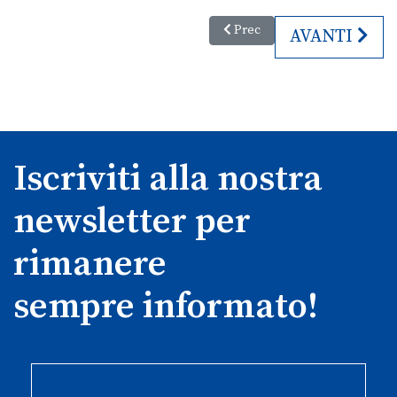
Articolo precedente: Federturi
Prec
ARTICOLO SU
AVANTI
Iscriviti alla nostra
newsletter per
rimanere
sempre informato!