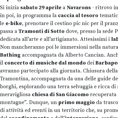
Si inizia
sabato 29 aprile
a
Navarons
- ritrovo i
in poi, in programma la
caccia al tesoro
tematica
le
e-bike
, prenotare il cestino pic nic per il pra
passa a
Tramonti di Sotto
dove, presso la sede 
dedicata all’arte e all’artigianato. Attesissimi i
la
Non mancheranno poi le immersioni nella natur
Bathing
accompagnata da Alberto Cancian. Anche qu
il
concerto di musiche dal mondo
dei
Barbape
avranno partecipato alla giornata. Chiusura dell
Tramontina, accompagnata da una delle guide del
borghi, esplorando una terra selvaggia e ricca di 
meravigliosa
chiesa di San Giacomo
recuperata d
montagne”. Dunque, un
primo maggio
da trasc
di attività ed eventi in un territorio che, su pr