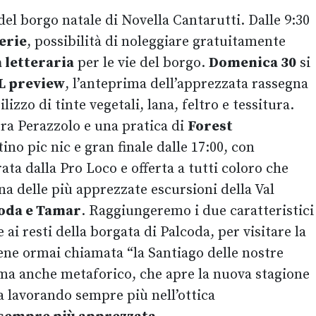
del borgo natale di Novella Cantarutti. Dalle 9:30
erie
, possibilità di noleggiare gratuitamente
 letteraria
per le vie del borgo.
Domenica 30
si
L preview
, l’anteprima dell’apprezzata rassegna
ilizzo di tinte vegetali, lana, feltro e tessitura.
a Perazzolo e una pratica di
Forest
no pic nic e gran finale dalle 17:00, con
ta dalla Pro Loco e offerta a tutti coloro che
a delle più apprezzate escursioni della Val
oda e Tamar
. Raggiungeremo i due caratteristici
ai resti della borgata di Palcoda, per visitare la
iene ormai chiamata “la Santiago delle nostre
 ma anche metaforico, che apre la nuova stagione
a lavorando sempre più nell’ottica