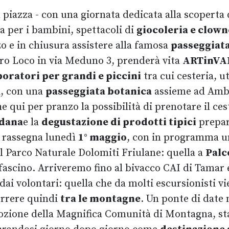
n piazza - con una giornata dedicata alla scoperta 
 per i bambini, spettacoli di
giocoleria e clown
nzo e in chiusura assistere alla famosa
passeggiata
Pro Loco in via Meduno 3, prenderà vita
ARTinVA
boratori per grandi e piccini
tra cui cesteria, ut
a, con una
passeggiata botanica
assieme ad Ambr
i per pranzo la possibilità di prenotare il cesti
dana
e la
degustazione di prodotti tipici
prepara
a rassegna lunedì
1° maggio
, con in programma un
 Parco Naturale Dolomiti Friulane: quella a
Palc
fascino. Arriveremo fino al bivacco CAI di Tamar e 
ai volontari: quella che da molti escursionisti v
orrere quindi
tra le montagne
. Un ponte di date
omozione della Magnifica Comunità di Montagna, st