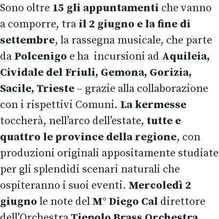
Sono oltre
15 gli appuntamenti
che vanno
a comporre, tra
il 2 giugno e la fine di
settembre
, la rassegna musicale, che parte
da
Polcenigo
e ha incursioni ad
Aquileia,
Cividale del Friuli,
Gemona, Gorizia,
Sacile, Trieste
– grazie alla collaborazione
con i rispettivi Comuni.
La kermesse
toccherà, nell’arco dell’estate,
tutte e
quattro le province della regione
, con
produzioni originali appositamente studiate
per gli splendidi scenari naturali che
ospiteranno i suoi eventi.
Mercoledì 2
giugno
le note del
M° Diego Cal
direttore
dell’Orchestra
Tiepolo Brass Orchestra