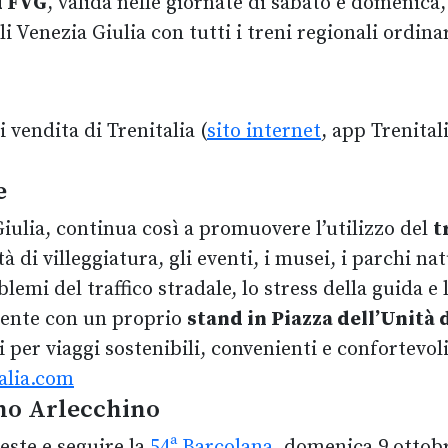
 FVG
, valida nelle giornate di sabato e domenica,
uli Venezia Giulia con tutti i treni regionali ordin
i vendita di Trenitalia (
sito internet
, app Trenitali
e
 Giulia, continua così a promuovere l’utilizzo del
t
 di villeggiatura, gli eventi, i musei, i parchi natu
emi del traffico stradale, lo stress della guida e 
resente con un proprio
stand in Piazza dell’Unità d
 per viaggi sostenibili, convenienti e confortevoli
talia.com
eno Arlecchino
este e seguire la
54ª Barcolana
, domenica 9 ottob