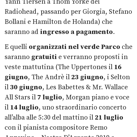
Yann Tiersen a Thom Yorke dei
Radiohead, passando per Giorgia, Stefano
Bollani e Hamilton de Holanda) che
saranno ad
ingresso a pagamento
.
E quelli
organizzati nel verde Parco
che
saranno
gratuiti
e verranno proposti in
veste mattutina (The Uppertones il
16
giugno
, The Andrè il
23 giugno
, i Selton
il
30 giugno
, Les Babettes & Mr. Wallace
All Stars il
7 luglio
, Morgan piano e voce
il
14 luglio
, uno straordinario concerto
all’alba alle 5:30 del mattino il
21 luglio
con il pianista compositore Remo