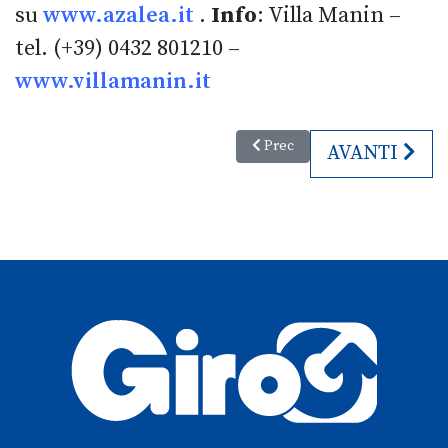
su
www.azalea.it
.
Info
:
Villa Manin –
tel. (+39) 0432 801210 –
www.villamanin.it
Articolo precedente: Riapre al p
Prec
ARTICOLO S
AVANTI