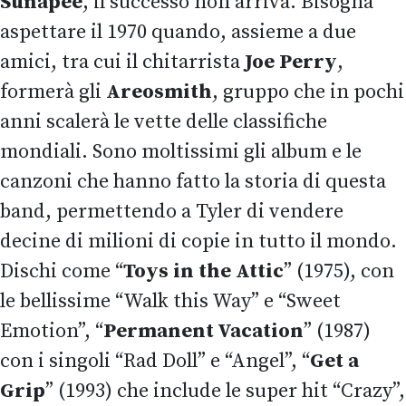
Sunapee
, il successo non arriva. Bisogna
aspettare il 1970 quando, assieme a due
amici, tra cui il chitarrista
Joe Perry
,
formerà gli
Areosmith
, gruppo che in pochi
anni scalerà le vette delle classifiche
mondiali. Sono moltissimi gli album e le
canzoni che hanno fatto la storia di questa
band, permettendo a Tyler di vendere
decine di milioni di copie in tutto il mondo.
Dischi come “
Toys in the Attic
” (1975), con
le bellissime “Walk this Way” e “Sweet
Emotion”, “
Permanent Vacation
” (1987)
con i singoli “Rad Doll” e “Angel”, “
Get a
Grip
” (1993) che include le super hit “Crazy”,