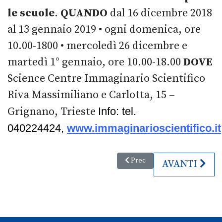
le scuole
.
QUANDO
dal 16 dicembre 2018
al 13 gennaio 2019 • ogni domenica, ore
10.00-1800 • mercoledì 26 dicembre e
martedì 1° gennaio, ore 10.00-18.00
DOVE
Science Centre Immaginario Scientifico
Riva Massimiliano e Carlotta, 15 –
Grignano, Trieste
Info:
tel.
040224424,
www.immaginarioscientifico.it
Articolo precedente: Natale a
Prec
ARTICOLO SU
AVANTI